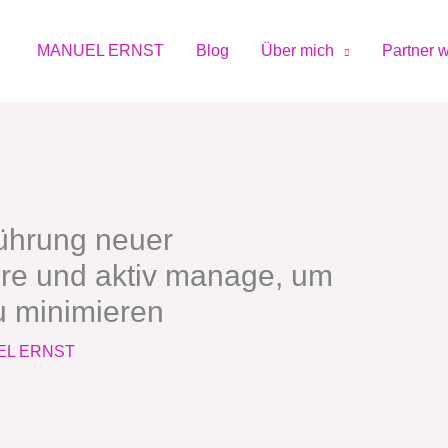
MANUEL ERNST
Blog
Über mich
Partner 
führung neuer
ere und aktiv manage, um
u minimieren
EL ERNST