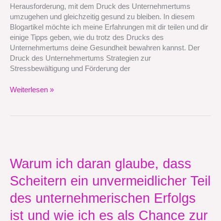
und
Herausforderung, mit dem Druck des Unternehmertums
trotzdem
umzugehen und gleichzeitig gesund zu bleiben. In diesem
gesund
Blogartikel möchte ich meine Erfahrungen mit dir teilen und dir
zu
einige Tipps geben, wie du trotz des Drucks des
bleiben
Unternehmertums deine Gesundheit bewahren kannst. Der
Druck des Unternehmertums Strategien zur
Stressbewältigung und Förderung der
Weiterlesen »
Warum
ich
daran
Warum ich daran glaube, dass
glaube,
Scheitern ein unvermeidlicher Teil
dass
Scheitern
des unternehmerischen Erfolgs
ein
unvermeidlicher
ist und wie ich es als Chance zur