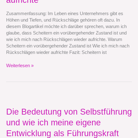
und
wie
Zusammenfassung: Im Leben eines Unternehmers gibt es
ich
Höhen und Tiefen, und Rückschläge gehören oft dazu. In
mich
diesem Blogartikel möchte ich darüber sprechen, warum ich
nach
glaube, dass Scheitern ein vorübergehender Zustand ist und
Rückschlägen
wie ich mich nach Rückschlägen wieder aufrichte. Warum
wieder
Scheitern ein vorübergehender Zustand ist Wie ich mich nach
aufrichte
Rückschlägen wieder aufrichte Fazit: Scheitern ist
Weiterlesen »
Die
Bedeutung
von
Die Bedeutung von Selbstführung
Selbstführung
und wie ich meine eigene
und
wie
Entwicklung als Führungskraft
ich