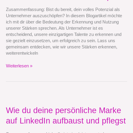
zu
Zusammenfassung: Bist du bereit, dein volles Potenzial als
nutzen,
Unternehmer auszuschöpfen? In diesem Blogartikel möchte
um
ich mit dir über die Bedeutung der Erkennung und Nutzung
mein
unserer Stärken sprechen. Als Unternehmer ist es
volles
entscheidend, unsere einzigartigen Talente zu erkennen und
Potenzial
sie gezielt einzusetzen, um erfolgreich zu sein. Lass uns
als
gemeinsam entdecken, wie wir unsere Stärken erkennen,
Unternehmer
weiterentwickeln
auszuschöpfen
Weiterlesen »
Wie
du
deine
Wie du deine persönliche Marke
persönliche
auf LinkedIn aufbaust und pflegst
Marke
auf
LinkedIn