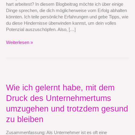
hart arbeitest? In diesem Blogbeitrag möchte ich über einige
Dinge sprechen, die dich möglicherweise vom Erfolg abhalten
könnten. Ich teile persönliche Erfahrungen und gebe Tipps, wie
du diese Hindernisse überwinden kannst, um dein volles
Potenzial auszuschöpfen. Also, […]
Weiterlesen »
Wie
ich
gelernt
Wie ich gelernt habe, mit dem
habe,
Druck des Unternehmertums
mit
dem
umzugehen und trotzdem gesund
Druck
des
zu bleiben
Unternehmertums
umzugehen
Zusammenfassung: Als Unternehmer ist es oft eine