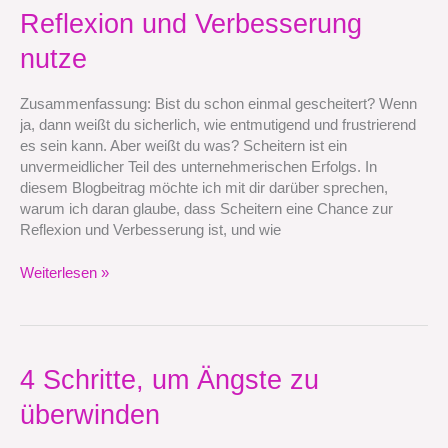
Teil
Reflexion und Verbesserung
des
unternehmerischen
nutze
Erfolgs
ist
Zusammenfassung: Bist du schon einmal gescheitert? Wenn
und
ja, dann weißt du sicherlich, wie entmutigend und frustrierend
wie
es sein kann. Aber weißt du was? Scheitern ist ein
ich
unvermeidlicher Teil des unternehmerischen Erfolgs. In
es
diesem Blogbeitrag möchte ich mit dir darüber sprechen,
als
warum ich daran glaube, dass Scheitern eine Chance zur
Chance
Reflexion und Verbesserung ist, und wie
zur
Reflexion
Weiterlesen »
und
Verbesserung
nutze
4
4 Schritte, um Ängste zu
Schritte,
überwinden
um
Ängste