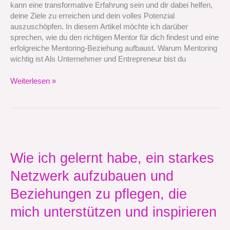
kann eine transformative Erfahrung sein und dir dabei helfen,
eine
deine Ziele zu erreichen und dein volles Potenzial
erfolgreiche
auszuschöpfen. In diesem Artikel möchte ich darüber
Mentoring-
sprechen, wie du den richtigen Mentor für dich findest und eine
Beziehung
erfolgreiche Mentoring-Beziehung aufbaust. Warum Mentoring
aufbaust
wichtig ist Als Unternehmer und Entrepreneur bist du
Weiterlesen »
Wie
ich
gelernt
Wie ich gelernt habe, ein starkes
habe,
Netzwerk aufzubauen und
ein
starkes
Beziehungen zu pflegen, die
Netzwerk
aufzubauen
mich unterstützen und inspirieren
und
Beziehungen