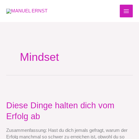
Zum
Inhalt
springen
Mindset
Diese
Dinge
halten
Diese Dinge halten dich vom
dich
Erfolg ab
vom
Erfolg
ab
Zusammenfassung: Hast du dich jemals gefragt, warum der
Erfolg manchmal so schwer zu erreichen ist, obwohl du so