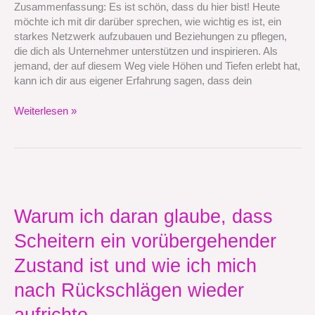
Zusammenfassung: Es ist schön, dass du hier bist! Heute
zu
möchte ich mit dir darüber sprechen, wie wichtig es ist, ein
pflegen,
starkes Netzwerk aufzubauen und Beziehungen zu pflegen,
die
die dich als Unternehmer unterstützen und inspirieren. Als
mich
jemand, der auf diesem Weg viele Höhen und Tiefen erlebt hat,
unterstützen
kann ich dir aus eigener Erfahrung sagen, dass dein
und
inspirieren
Weiterlesen »
Warum
ich
daran
Warum ich daran glaube, dass
glaube,
Scheitern ein vorübergehender
dass
Scheitern
Zustand ist und wie ich mich
ein
vorübergehender
nach Rückschlägen wieder
Zustand
aufrichte
ist