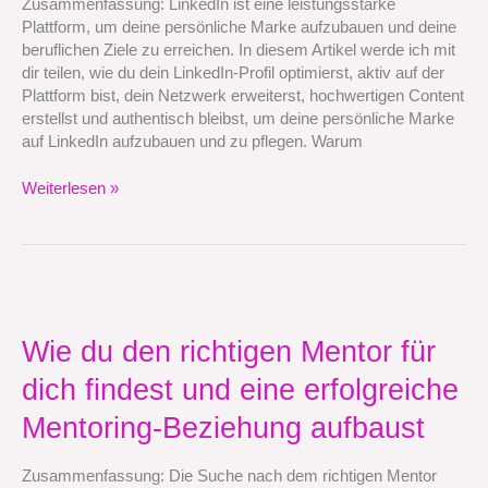
Zusammenfassung: LinkedIn ist eine leistungsstarke
aufbaust
Plattform, um deine persönliche Marke aufzubauen und deine
und
beruflichen Ziele zu erreichen. In diesem Artikel werde ich mit
pflegst
dir teilen, wie du dein LinkedIn-Profil optimierst, aktiv auf der
Plattform bist, dein Netzwerk erweiterst, hochwertigen Content
erstellst und authentisch bleibst, um deine persönliche Marke
auf LinkedIn aufzubauen und zu pflegen. Warum
Weiterlesen »
Wie
du
den
Wie du den richtigen Mentor für
richtigen
dich findest und eine erfolgreiche
Mentor
für
Mentoring-Beziehung aufbaust
dich
findest
Zusammenfassung: Die Suche nach dem richtigen Mentor
und