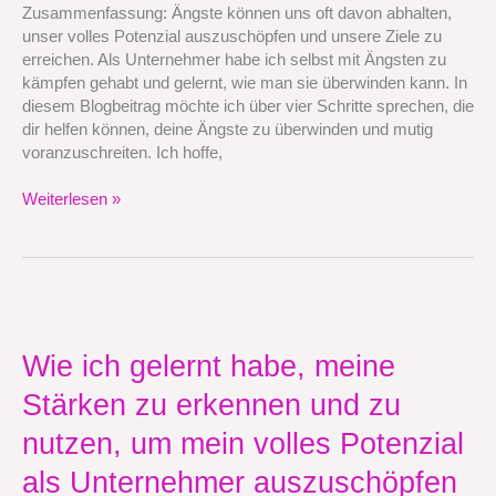
zu
Zusammenfassung: Ängste können uns oft davon abhalten,
überwinden
unser volles Potenzial auszuschöpfen und unsere Ziele zu
erreichen. Als Unternehmer habe ich selbst mit Ängsten zu
kämpfen gehabt und gelernt, wie man sie überwinden kann. In
diesem Blogbeitrag möchte ich über vier Schritte sprechen, die
dir helfen können, deine Ängste zu überwinden und mutig
voranzuschreiten. Ich hoffe,
Weiterlesen »
Wie
ich
gelernt
Wie ich gelernt habe, meine
habe,
Stärken zu erkennen und zu
meine
Stärken
nutzen, um mein volles Potenzial
zu
erkennen
als Unternehmer auszuschöpfen
und