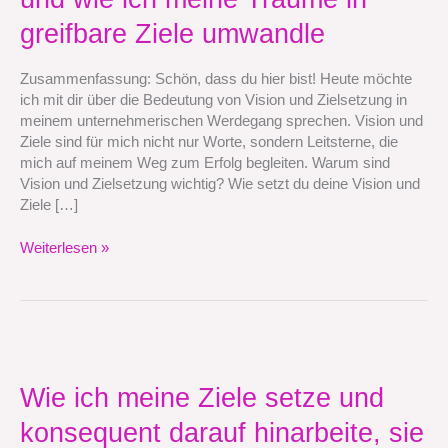
unternehmerischen
greifbare Ziele umwandle
Werdegang
und
wie
Zusammenfassung: Schön, dass du hier bist! Heute möchte
ich
ich mit dir über die Bedeutung von Vision und Zielsetzung in
meine
meinem unternehmerischen Werdegang sprechen. Vision und
Träume
Ziele sind für mich nicht nur Worte, sondern Leitsterne, die
in
mich auf meinem Weg zum Erfolg begleiten. Warum sind
greifbare
Vision und Zielsetzung wichtig? Wie setzt du deine Vision und
Ziele
Ziele […]
umwandle
Weiterlesen »
Wie
ich
meine
Wie ich meine Ziele setze und
Ziele
konsequent darauf hinarbeite, sie
setze