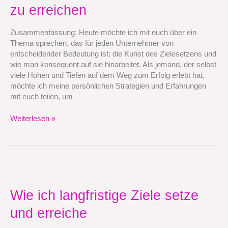
und
zu erreichen
konsequent
darauf
Zusammenfassung: Heute möchte ich mit euch über ein
hinarbeite,
Thema sprechen, das für jeden Unternehmer von
sie
entscheidender Bedeutung ist: die Kunst des Zielesetzens und
zu
wie man konsequent auf sie hinarbeitet. Als jemand, der selbst
erreichen
viele Höhen und Tiefen auf dem Weg zum Erfolg erlebt hat,
möchte ich meine persönlichen Strategien und Erfahrungen
mit euch teilen, um
Weiterlesen »
Wie
ich
langfristige
Wie ich langfristige Ziele setze
Ziele
und erreiche
setze
und