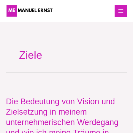
Zum
Inhalt
springen
Ziele
Die
Bedeutung
von
Die Bedeutung von Vision und
Vision
Zielsetzung in meinem
und
Zielsetzung
unternehmerischen Werdegang
in
meinem
und wie ich meine Träume in