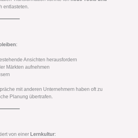
h entlasteten.
bleiben
:
estehende Ansichten herausfordern
der Märkten aufnehmen
ssern
räche mit anderen Unternehmern haben oft zu
iche Planung übertrafen.
iert von einer
Lernkultur
: